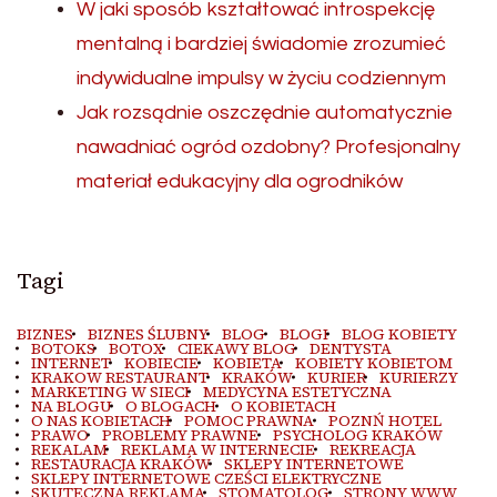
W jaki sposób kształtować introspekcję
mentalną i bardziej świadomie zrozumieć
indywidualne impulsy w życiu codziennym
Jak rozsądnie oszczędnie automatycznie
nawadniać ogród ozdobny? Profesjonalny
materiał edukacyjny dla ogrodników
Tagi
BIZNES
BIZNES ŚLUBNY
BLOG
BLOGI
BLOG KOBIETY
BOTOKS
BOTOX
CIEKAWY BLOG
DENTYSTA
INTERNET
KOBIECIE
KOBIETA
KOBIETY KOBIETOM
KRAKOW RESTAURANT
KRAKÓW
KURIER
KURIERZY
MARKETING W SIECI
MEDYCYNA ESTETYCZNA
NA BLOGU
O BLOGACH
O KOBIETACH
O NAS KOBIETACH
POMOC PRAWNA
POZNŃ HOTEL
PRAWO
PROBLEMY PRAWNE
PSYCHOLOG KRAKÓW
REKALAM
REKLAMA W INTERNECIE
REKREACJA
RESTAURACJA KRAKÓW
SKLEPY INTERNETOWE
SKLEPY INTERNETOWE CZEŚCI ELEKTRYCZNE
SKUTECZNA REKLAMA
STOMATOLOG
STRONY WWW