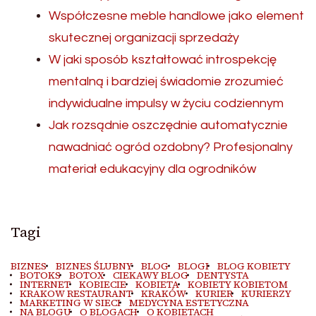
Współczesne meble handlowe jako element
skutecznej organizacji sprzedaży
W jaki sposób kształtować introspekcję
mentalną i bardziej świadomie zrozumieć
indywidualne impulsy w życiu codziennym
Jak rozsądnie oszczędnie automatycznie
nawadniać ogród ozdobny? Profesjonalny
materiał edukacyjny dla ogrodników
Tagi
BIZNES
BIZNES ŚLUBNY
BLOG
BLOGI
BLOG KOBIETY
BOTOKS
BOTOX
CIEKAWY BLOG
DENTYSTA
INTERNET
KOBIECIE
KOBIETA
KOBIETY KOBIETOM
KRAKOW RESTAURANT
KRAKÓW
KURIER
KURIERZY
MARKETING W SIECI
MEDYCYNA ESTETYCZNA
NA BLOGU
O BLOGACH
O KOBIETACH