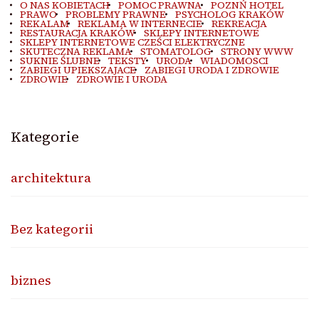
O NAS KOBIETACH
POMOC PRAWNA
POZNŃ HOTEL
PRAWO
PROBLEMY PRAWNE
PSYCHOLOG KRAKÓW
REKALAM
REKLAMA W INTERNECIE
REKREACJA
RESTAURACJA KRAKÓW
SKLEPY INTERNETOWE
SKLEPY INTERNETOWE CZEŚCI ELEKTRYCZNE
SKUTECZNA REKLAMA
STOMATOLOG
STRONY WWW
SUKNIE ŚLUBNE
TEKSTY
URODA
WIADOMOSCI
ZABIEGI UPIEKSZAJACE
ZABIEGI URODA I ZDROWIE
ZDROWIE
ZDROWIE I URODA
Kategorie
architektura
Bez kategorii
biznes