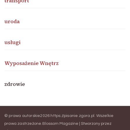
transport
uroda
usługi
Wyposażenie Wnętrz
zdrowie
© prawa autorskie2026
https://pisanie.zgora.pl
. Wszelkie
prawa zastrzeżone.
Blossom Magazine | Stworzony przez