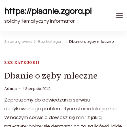
https://pisanie.zgora.pl
solidny tematyczny informator
Strona główna
Bez kategorii
Dbanie o zęby mleczne
BEZ KATEGORII
Dbanie o zęby mleczne
Admin
4 Sierpnia 2012
Zapraszamy do odwiedzania serwisu
dedykowanego problematyce stomatologicznej.
W naszym serwisie dowiesz się min : z jakiej
przyczyny boimy się dentysty, co to są licówki, jakie