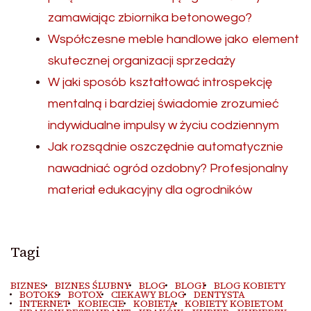
zamawiając zbiornika betonowego?
Współczesne meble handlowe jako element
skutecznej organizacji sprzedaży
W jaki sposób kształtować introspekcję
mentalną i bardziej świadomie zrozumieć
indywidualne impulsy w życiu codziennym
Jak rozsądnie oszczędnie automatycznie
nawadniać ogród ozdobny? Profesjonalny
materiał edukacyjny dla ogrodników
Tagi
BIZNES
BIZNES ŚLUBNY
BLOG
BLOGI
BLOG KOBIETY
BOTOKS
BOTOX
CIEKAWY BLOG
DENTYSTA
INTERNET
KOBIECIE
KOBIETA
KOBIETY KOBIETOM