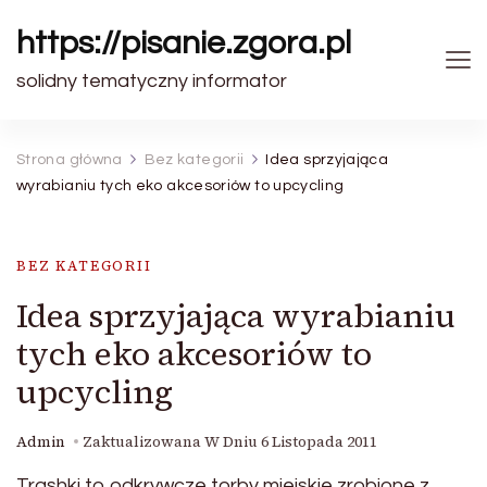
https://pisanie.zgora.pl
solidny tematyczny informator
Strona główna
Bez kategorii
Idea sprzyjająca
wyrabianiu tych eko akcesoriów to upcycling
BEZ KATEGORII
Idea sprzyjająca wyrabianiu
tych eko akcesoriów to
upcycling
Admin
Zaktualizowana W Dniu
6 Listopada 2011
Trashki to odkrywcze torby miejskie zrobione z