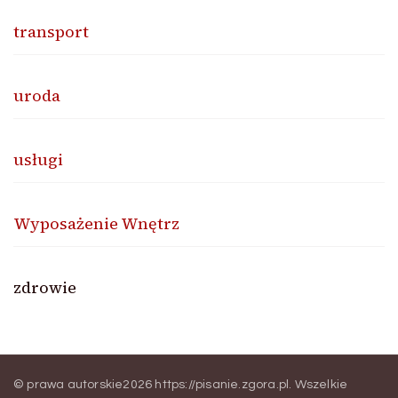
transport
uroda
usługi
Wyposażenie Wnętrz
zdrowie
© prawa autorskie2026
https://pisanie.zgora.pl
. Wszelkie