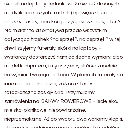
skórek na laptopy) jednakowoż również drobnych
modyfikacji naszych trashek ( np. większe ucho,
dłuższy pasek, inna kompozycja kieszonek, etc). ?
Na miarę? to alternatywa przede wszystkim
dotycząca trashek ?na sprzęt?, na osprzęt ? w tej
chwili szyjemy futerały, skórki na laptopy –
wystarczy dostarczyć nam dokładne wymiary, albo
model komputera, i my uszyjemy skórkę zupełnie
na wymiar Twojego laptopa. W planach futerały na
inne mobilne drobiazgi, zaś oraz torby
fotograficzne zaś dj- skie. Przyjmujemy
zamówienia na SAKWY ROWEROWE – iście eko,
miejsko-piknikowe, niepowtarzalne,
nieprzemakalne. Aż do wyboru dwa warianty klapki,
alternatywa odpinania poszczególnych modułów,