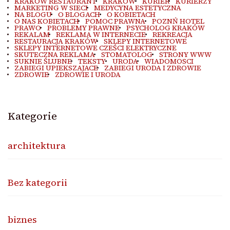
KRAKOW RESTAURANT
KRAKÓW
KURIER
KURIERZY
MARKETING W SIECI
MEDYCYNA ESTETYCZNA
NA BLOGU
O BLOGACH
O KOBIETACH
O NAS KOBIETACH
POMOC PRAWNA
POZNŃ HOTEL
PRAWO
PROBLEMY PRAWNE
PSYCHOLOG KRAKÓW
REKALAM
REKLAMA W INTERNECIE
REKREACJA
RESTAURACJA KRAKÓW
SKLEPY INTERNETOWE
SKLEPY INTERNETOWE CZEŚCI ELEKTRYCZNE
SKUTECZNA REKLAMA
STOMATOLOG
STRONY WWW
SUKNIE ŚLUBNE
TEKSTY
URODA
WIADOMOSCI
ZABIEGI UPIEKSZAJACE
ZABIEGI URODA I ZDROWIE
ZDROWIE
ZDROWIE I URODA
Kategorie
architektura
Bez kategorii
biznes