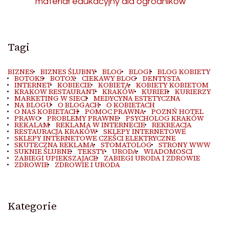
materiał edukacyjny dla ogrodników
Tagi
BIZNES
BIZNES ŚLUBNY
BLOG
BLOGI
BLOG KOBIETY
BOTOKS
BOTOX
CIEKAWY BLOG
DENTYSTA
INTERNET
KOBIECIE
KOBIETA
KOBIETY KOBIETOM
KRAKOW RESTAURANT
KRAKÓW
KURIER
KURIERZY
MARKETING W SIECI
MEDYCYNA ESTETYCZNA
NA BLOGU
O BLOGACH
O KOBIETACH
O NAS KOBIETACH
POMOC PRAWNA
POZNŃ HOTEL
PRAWO
PROBLEMY PRAWNE
PSYCHOLOG KRAKÓW
REKALAM
REKLAMA W INTERNECIE
REKREACJA
RESTAURACJA KRAKÓW
SKLEPY INTERNETOWE
SKLEPY INTERNETOWE CZEŚCI ELEKTRYCZNE
SKUTECZNA REKLAMA
STOMATOLOG
STRONY WWW
SUKNIE ŚLUBNE
TEKSTY
URODA
WIADOMOSCI
ZABIEGI UPIEKSZAJACE
ZABIEGI URODA I ZDROWIE
ZDROWIE
ZDROWIE I URODA
Kategorie