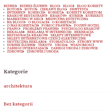
BIZNES
BIZNES ŚLUBNY
BLOG
BLOGI
BLOG KOBIETY
BOTOKS
BOTOX
CIEKAWY BLOG
DENTYSTA
INTERNET
KOBIECIE
KOBIETA
KOBIETY KOBIETOM
KRAKOW RESTAURANT
KRAKÓW
KURIER
KURIERZY
MARKETING W SIECI
MEDYCYNA ESTETYCZNA
NA BLOGU
O BLOGACH
O KOBIETACH
O NAS KOBIETACH
POMOC PRAWNA
POZNŃ HOTEL
PRAWO
PROBLEMY PRAWNE
PSYCHOLOG KRAKÓW
REKALAM
REKLAMA W INTERNECIE
REKREACJA
RESTAURACJA KRAKÓW
SKLEPY INTERNETOWE
SKLEPY INTERNETOWE CZEŚCI ELEKTRYCZNE
SKUTECZNA REKLAMA
STOMATOLOG
STRONY WWW
SUKNIE ŚLUBNE
TEKSTY
URODA
WIADOMOSCI
ZABIEGI UPIEKSZAJACE
ZABIEGI URODA I ZDROWIE
ZDROWIE
ZDROWIE I URODA
Kategorie
architektura
Bez kategorii