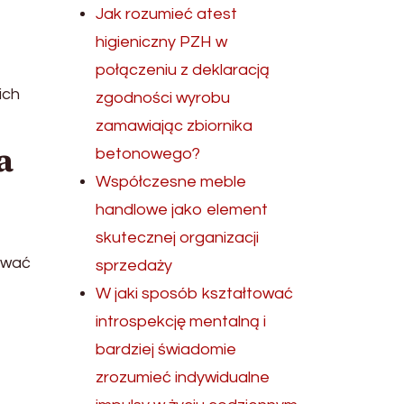
Jak rozumieć atest
higieniczny PZH w
połączeniu z deklaracją
ich
zgodności wyrobu
zamawiając zbiornika
a
betonowego?
Współczesne meble
handlowe jako element
skutecznej organizacji
kować
sprzedaży
W jaki sposób kształtować
introspekcję mentalną i
bardziej świadomie
zrozumieć indywidualne