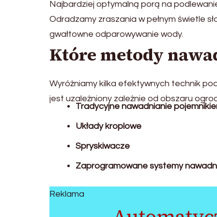
Najbardziej optymalną porą na podlewanie
Odradzamy zraszania w pełnym świetle sł
gwałtowne odparowywanie wody.
Które metody nawad
Wyróżniamy kilka efektywnych technik pod
jest uzależniony zależnie od obszaru ogrod
Tradycyjne nawadnianie pojemniki
Układy kroplowe
Spryskiwacze
Zaprogramowane systemy nawadni
Reklama
Automatycz