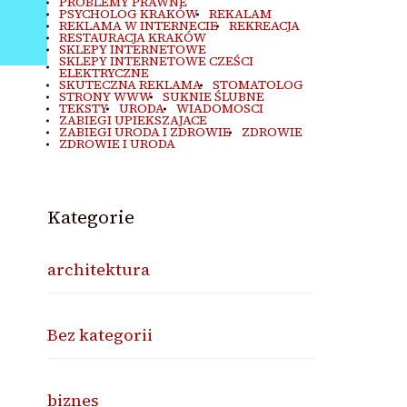
PROBLEMY PRAWNE
PSYCHOLOG KRAKÓW
REKALAM
REKLAMA W INTERNECIE
REKREACJA
RESTAURACJA KRAKÓW
SKLEPY INTERNETOWE
SKLEPY INTERNETOWE CZEŚCI
ELEKTRYCZNE
SKUTECZNA REKLAMA
STOMATOLOG
STRONY WWW
SUKNIE ŚLUBNE
TEKSTY
URODA
WIADOMOSCI
ZABIEGI UPIEKSZAJACE
ZABIEGI URODA I ZDROWIE
ZDROWIE
ZDROWIE I URODA
Kategorie
architektura
Bez kategorii
biznes