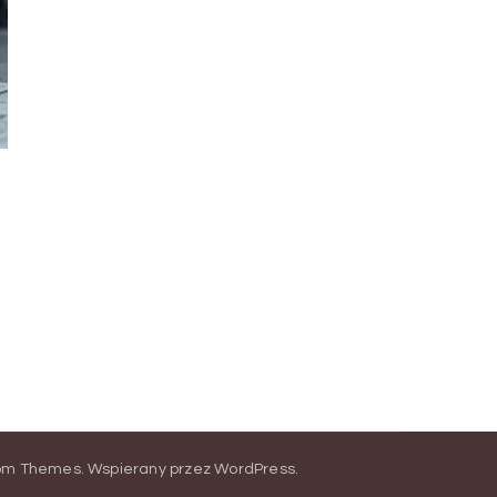
om Themes
.
Wspierany przez
WordPress
.