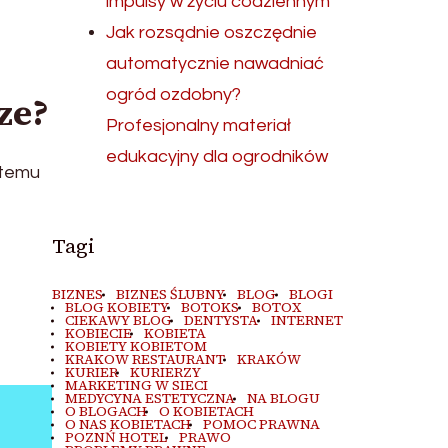
impulsy w życiu codziennym
Jak rozsądnie oszczędnie
automatycznie nawadniać
ogród ozdobny?
ze?
Profesjonalny materiał
edukacyjny dla ogrodników
stemu
Tagi
BIZNES
BIZNES ŚLUBNY
BLOG
BLOGI
BLOG KOBIETY
BOTOKS
BOTOX
CIEKAWY BLOG
DENTYSTA
INTERNET
KOBIECIE
KOBIETA
KOBIETY KOBIETOM
KRAKOW RESTAURANT
KRAKÓW
KURIER
KURIERZY
MARKETING W SIECI
MEDYCYNA ESTETYCZNA
NA BLOGU
O BLOGACH
O KOBIETACH
O NAS KOBIETACH
POMOC PRAWNA
POZNŃ HOTEL
PRAWO