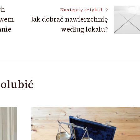
ch
Następny artykuł
awem
Jak dobrać nawierzchnię
anie
według lokalu?
olubić