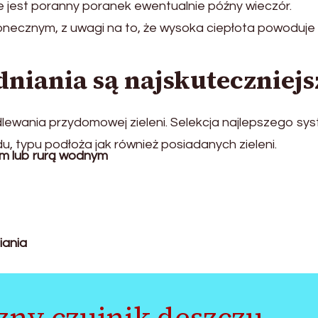
 jest poranny poranek ewentualnie późny wieczór.
onecznym, z uwagi na to, że wysoka ciepłota powoduje
niania są najskuteczniejs
lewania przydomowej zieleni. Selekcja najlepszego sy
u, typu podłoża jak również posiadanych zieleni.
em lub rurą wodnym
ania
ny czujnik deszczu