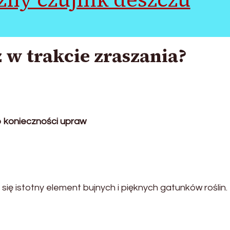
z w trakcie zraszania?
 konieczności upraw
ię istotny element bujnych i pięknych gatunków roślin.