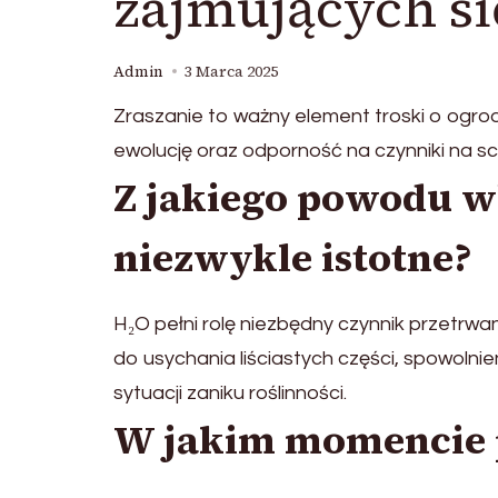
zajmujących s
Admin
3 Marca 2025
Zraszanie to ważny element troski o ogrod
ewolucję oraz odporność na czynniki na sc
Z jakiego powodu 
niezwykle istotne?
H₂O pełni rolę niezbędny czynnik przetrwan
do usychania liściastych części, spowolnie
sytuacji zaniku roślinności.
W jakim momencie p