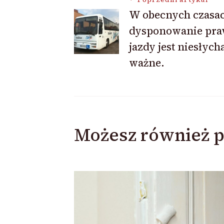
Nawigacja
W obecnych czasa
dysponowanie pr
wpisu
jazdy jest niesłych
ważne.
Możesz również p