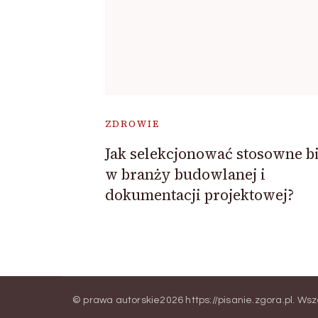
ZDROWIE
Jak selekcjonować stosowne b
w branży budowlanej i
dokumentacji projektowej?
© prawa autorskie2026
https://pisanie.zgora.pl
. Wsz