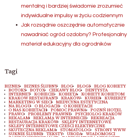
mentalną i bardziej świadomie zrozumieć
indywidualne impulsy w życiu codziennym
Jak rozsądnie oszczędnie automatycznie
nawadniać ogród ozdobny? Profesjonalny
materiał edukacyjny dla ogrodników
Tagi
BIZNES
BIZNES ŚLUBNY
BLOG
BLOGI
BLOG KOBIETY
BOTOKS
BOTOX
CIEKAWY BLOG
DENTYSTA
INTERNET
KOBIECIE
KOBIETA
KOBIETY KOBIETOM
KRAKOW RESTAURANT
KRAKÓW
KURIER
KURIERZY
MARKETING W SIECI
MEDYCYNA ESTETYCZNA
NA BLOGU
O BLOGACH
O KOBIETACH
O NAS KOBIETACH
POMOC PRAWNA
POZNŃ HOTEL
PRAWO
PROBLEMY PRAWNE
PSYCHOLOG KRAKÓW
REKALAM
REKLAMA W INTERNECIE
REKREACJA
RESTAURACJA KRAKÓW
SKLEPY INTERNETOWE
SKLEPY INTERNETOWE CZEŚCI ELEKTRYCZNE
SKUTECZNA REKLAMA
STOMATOLOG
STRONY WWW
SUKNIE ŚLUBNE
TEKSTY
URODA
WIADOMOSCI