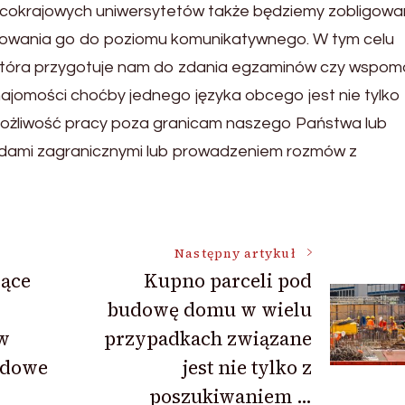
bcokrajowych uniwersytetów także będziemy zobligowa
ifowania go do poziomu komunikatywnego. W tym celu
, która przygotuje nam do zdania egzaminów czy wspom
ajomości choćby jednego języka obcego jest nie tylko
możliwość pracy poza granicam naszego Państwa lub
azdami zagranicznymi lub prowadzeniem rozmów z
Następny artykuł
jące
Kupno parceli pod
budowę domu w wielu
w
przypadkach związane
rdowe
jest nie tylko z
poszukiwaniem …