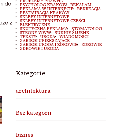
PROBLEMY PRAWNE
ni do
PSYCHOLOG KRAKÓW
REKALAM
REKLAMA W INTERNECIE
REKREACJA
RESTAURACJA KRAKÓW
SKLEPY INTERNETOWE
SKLEPY INTERNETOWE CZEŚCI
oże z
ELEKTRYCZNE
SKUTECZNA REKLAMA
STOMATOLOG
STRONY WWW
SUKNIE ŚLUBNE
TEKSTY
URODA
WIADOMOSCI
ZABIEGI UPIEKSZAJACE
ZABIEGI URODA I ZDROWIE
ZDROWIE
ZDROWIE I URODA
Kategorie
architektura
Bez kategorii
biznes