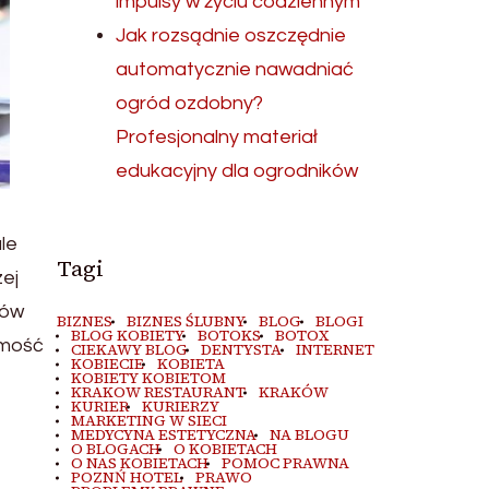
impulsy w życiu codziennym
Jak rozsądnie oszczędnie
automatycznie nawadniać
ogród ozdobny?
Profesjonalny materiał
edukacyjny dla ogrodników
le
Tagi
zej
dów
BIZNES
BIZNES ŚLUBNY
BLOG
BLOGI
BLOG KOBIETY
BOTOKS
BOTOX
omość
CIEKAWY BLOG
DENTYSTA
INTERNET
KOBIECIE
KOBIETA
KOBIETY KOBIETOM
KRAKOW RESTAURANT
KRAKÓW
KURIER
KURIERZY
MARKETING W SIECI
MEDYCYNA ESTETYCZNA
NA BLOGU
O BLOGACH
O KOBIETACH
O NAS KOBIETACH
POMOC PRAWNA
POZNŃ HOTEL
PRAWO