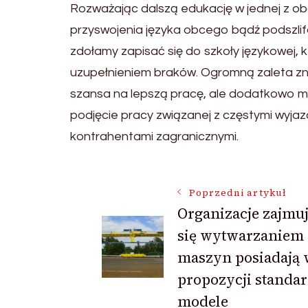
Rozważając dalszą edukację w jednej z o
przyswojenia języka obcego bądź podszl
zdołamy zapisać się do szkoły językowej
uzupełnieniem braków. Ogromną zaleta zn
szansa na lepszą pracę, ale dodatkowo 
podjęcie pracy związanej z częstymi wyj
kontrahentami zagranicznymi.
Nawigacja
Poprzedni artykuł
Organizacje zajmu
się wytwarzaniem
wpisu
maszyn posiadają 
propozycji standa
modele