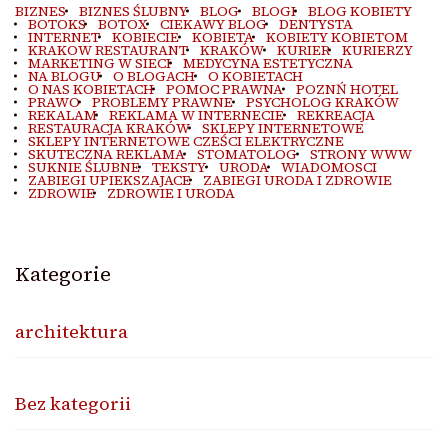
BIZNES
BIZNES ŚLUBNY
BLOG
BLOGI
BLOG KOBIETY
BOTOKS
BOTOX
CIEKAWY BLOG
DENTYSTA
INTERNET
KOBIECIE
KOBIETA
KOBIETY KOBIETOM
KRAKOW RESTAURANT
KRAKÓW
KURIER
KURIERZY
MARKETING W SIECI
MEDYCYNA ESTETYCZNA
NA BLOGU
O BLOGACH
O KOBIETACH
O NAS KOBIETACH
POMOC PRAWNA
POZNŃ HOTEL
PRAWO
PROBLEMY PRAWNE
PSYCHOLOG KRAKÓW
REKALAM
REKLAMA W INTERNECIE
REKREACJA
RESTAURACJA KRAKÓW
SKLEPY INTERNETOWE
SKLEPY INTERNETOWE CZEŚCI ELEKTRYCZNE
SKUTECZNA REKLAMA
STOMATOLOG
STRONY WWW
SUKNIE ŚLUBNE
TEKSTY
URODA
WIADOMOSCI
ZABIEGI UPIEKSZAJACE
ZABIEGI URODA I ZDROWIE
ZDROWIE
ZDROWIE I URODA
Kategorie
architektura
Bez kategorii