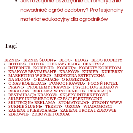
Jak rozsądnie oszczędnie automatycznie
nawadniać ogród ozdobny? Profesjonalny
materiał edukacyjny dla ogrodników
Tagi
BIZNES
BIZNES ŚLUBNY
BLOG
BLOGI
BLOG KOBIETY
BOTOKS
BOTOX
CIEKAWY BLOG
DENTYSTA
INTERNET
KOBIECIE
KOBIETA
KOBIETY KOBIETOM
KRAKOW RESTAURANT
KRAKÓW
KURIER
KURIERZY
MARKETING W SIECI
MEDYCYNA ESTETYCZNA
NA BLOGU
O BLOGACH
O KOBIETACH
O NAS KOBIETACH
POMOC PRAWNA
POZNŃ HOTEL
PRAWO
PROBLEMY PRAWNE
PSYCHOLOG KRAKÓW
REKALAM
REKLAMA W INTERNECIE
REKREACJA
RESTAURACJA KRAKÓW
SKLEPY INTERNETOWE
SKLEPY INTERNETOWE CZEŚCI ELEKTRYCZNE
SKUTECZNA REKLAMA
STOMATOLOG
STRONY WWW
SUKNIE ŚLUBNE
TEKSTY
URODA
WIADOMOSCI
ZABIEGI UPIEKSZAJACE
ZABIEGI URODA I ZDROWIE
ZDROWIE
ZDROWIE I URODA