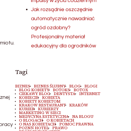
impulsy w życiu codziennym
Jak rozsądnie oszczędnie
automatycznie nawadniać
ogród ozdobny?
Profesjonalny materiał
miotu.
edukacyjny dla ogrodników
Tagi
BIZNES
BIZNES ŚLUBNY
BLOG
BLOGI
BLOG KOBIETY
BOTOKS
BOTOX
CIEKAWY BLOG
DENTYSTA
INTERNET
znej
KOBIECIE
KOBIETA
KOBIETY KOBIETOM
KRAKOW RESTAURANT
KRAKÓW
KURIER
KURIERZY
MARKETING W SIECI
MEDYCYNA ESTETYCZNA
NA BLOGU
O BLOGACH
O KOBIETACH
O NAS KOBIETACH
POMOC PRAWNA
 pracy
POZNŃ HOTEL
PRAWO