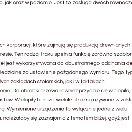
e, jak oraz w poziomie. Jest to zasługa dwóch równocz
ch korporacji, które zajmują się produkcją drewnianych
sie. Ten rodzaj traku spełnia funkcję zarówno szablo
kolei jest wykorzystywana do obustronnego odcinania d
wiedzialne za ustawienie pożądanego wymiaru. Tego ty
h zakładach stolarskich, jak i w tartakach.
nie. Do obróbki drzewa również przydaje się wielopiła, 
listew. Wielopiły bardzo wielokrotnie są używane w zak
ną. Wymienione urządzenia to wyłącznie jedne z wielu
należałoby się zaznajomić z tematem bliżej, gdyż jest