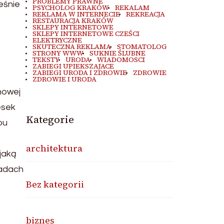
PROBLEMY PRAWNE
eśnie
PSYCHOLOG KRAKÓW
REKALAM
REKLAMA W INTERNECIE
REKREACJA
RESTAURACJA KRAKÓW
SKLEPY INTERNETOWE
SKLEPY INTERNETOWE CZEŚCI
ELEKTRYCZNE
SKUTECZNA REKLAMA
STOMATOLOG
STRONY WWW
SUKNIE ŚLUBNE
TEKSTY
URODA
WIADOMOSCI
ZABIEGI UPIEKSZAJACE
ZABIEGI URODA I ZDROWIE
ZDROWIE
ZDROWIE I URODA
nowej
esek
Kategorie
pu
architektura
jaką
ładach
Bez kategorii
biznes