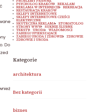
PROBLEMY PRAWNE
PSYCHOLOG KRAKÓW
REKALAM
ać
REKLAMA W INTERNECIE
REKREACJA
RESTAURACJA KRAKÓW
SKLEPY INTERNETOWE
SKLEPY INTERNETOWE CZEŚCI
ELEKTRYCZNE
lowane
SKUTECZNA REKLAMA
STOMATOLOG
STRONY WWW
SUKNIE ŚLUBNE
TEKSTY
URODA
WIADOMOSCI
ZABIEGI UPIEKSZAJACE
ZABIEGI URODA I ZDROWIE
ZDROWIE
ony
ZDROWIE I URODA
o. Do
rzed
Kategorie
architektura
ównież
Bez kategorii
biznes