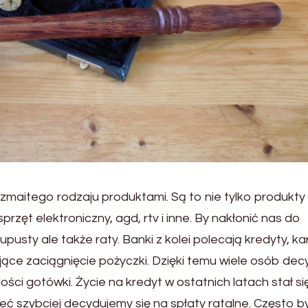
ozmaitego rodzaju produktami. Są to nie tylko produkty
przęt elektroniczny, agd, rtv i inne. By nakłonić nas do
pusty ale także raty. Banki z kolei polecają kredyty, ka
jące zaciągnięcie pożyczki. Dzięki temu wiele osób dec
ści gotówki. Życie na kredyt w ostatnich latach stał si
eć szybciej decydujemy się na spłaty ratalne. Często 