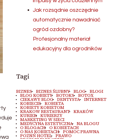
impulsy w życiu codziennym
Jak rozsądnie oszczędnie
automatycznie nawadniać
ogród ozdobny?
Profesjonalny materiał
edukacyjny dla ogrodników
Tagi
BIZNES
BIZNES ŚLUBNY
BLOG
BLOGI
BLOG KOBIETY
BOTOKS
BOTOX
CIEKAWY BLOG
DENTYSTA
INTERNET
KOBIECIE
KOBIETA
KOBIETY KOBIETOM
rty
KRAKOW RESTAURANT
KRAKÓW
KURIER
KURIERZY
yduje
MARKETING W SIECI
MEDYCYNA ESTETYCZNA
NA BLOGU
ę
O BLOGACH
O KOBIETACH
O NAS KOBIETACH
POMOC PRAWNA
POZNŃ HOTEL
PRAWO
bywa