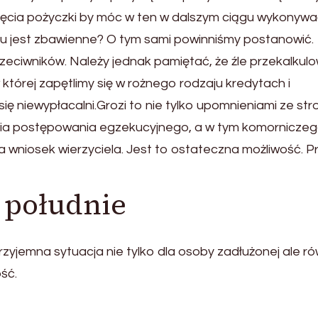
ięcia pożyczki by móc w ten w dalszym ciągu wykonyw
niu jest zbawienne? O tym sami powinniśmy postanowić.
przeciwników. Należy jednak pamiętać, że źle przekalku
tórej zapętlimy się w rożnego rodzaju kredytach i
 niewypłacalni.Grozi to nie tylko upomnieniami ze str
cia postępowania egzekucyjnego, a w tym komorniczeg
wniosek wierzyciela. Jest to ostateczna możliwość. P
 południe
rzyjemna sytuacja nie tylko dla osoby zadłużonej ale r
ść.