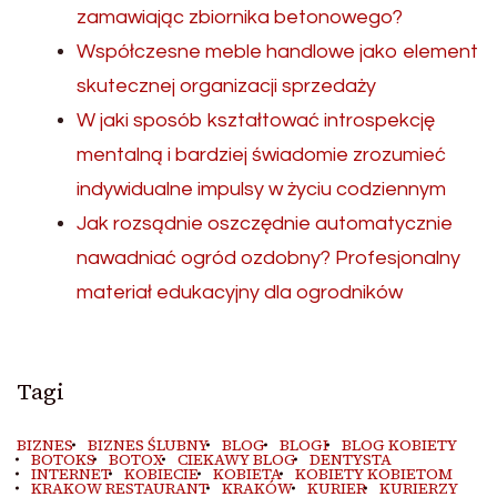
zamawiając zbiornika betonowego?
Współczesne meble handlowe jako element
skutecznej organizacji sprzedaży
W jaki sposób kształtować introspekcję
mentalną i bardziej świadomie zrozumieć
indywidualne impulsy w życiu codziennym
Jak rozsądnie oszczędnie automatycznie
nawadniać ogród ozdobny? Profesjonalny
materiał edukacyjny dla ogrodników
Tagi
BIZNES
BIZNES ŚLUBNY
BLOG
BLOGI
BLOG KOBIETY
BOTOKS
BOTOX
CIEKAWY BLOG
DENTYSTA
INTERNET
KOBIECIE
KOBIETA
KOBIETY KOBIETOM
KRAKOW RESTAURANT
KRAKÓW
KURIER
KURIERZY