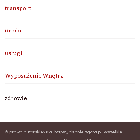
transport
uroda
usługi
Wyposażenie Wnętrz
zdrowie
© prawa autorskie2026
https://pisanie.zgora.pl
. Wszelkie