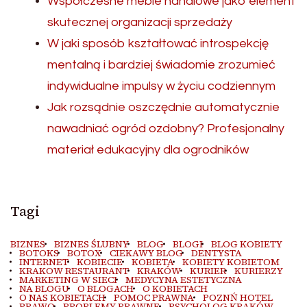
Współczesne meble handlowe jako element
skutecznej organizacji sprzedaży
W jaki sposób kształtować introspekcję
mentalną i bardziej świadomie zrozumieć
indywidualne impulsy w życiu codziennym
Jak rozsądnie oszczędnie automatycznie
nawadniać ogród ozdobny? Profesjonalny
materiał edukacyjny dla ogrodników
Tagi
BIZNES
BIZNES ŚLUBNY
BLOG
BLOGI
BLOG KOBIETY
BOTOKS
BOTOX
CIEKAWY BLOG
DENTYSTA
INTERNET
KOBIECIE
KOBIETA
KOBIETY KOBIETOM
KRAKOW RESTAURANT
KRAKÓW
KURIER
KURIERZY
MARKETING W SIECI
MEDYCYNA ESTETYCZNA
NA BLOGU
O BLOGACH
O KOBIETACH
O NAS KOBIETACH
POMOC PRAWNA
POZNŃ HOTEL
PRAWO
PROBLEMY PRAWNE
PSYCHOLOG KRAKÓW