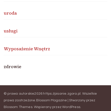
uroda
usługi
Wyposażenie Wnętrz
zdrowie
© prawa autorskie2026
https://pisanie.zgora.pl
. Wszelkie
prawa zastrzeżone.
Blossom Magazine | Stworzony przez
Blossom Themes
.
Wspierany przez
WordPress
.