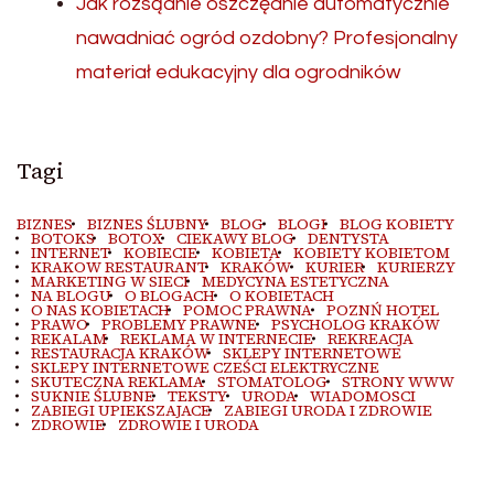
Jak rozsądnie oszczędnie automatycznie
nawadniać ogród ozdobny? Profesjonalny
materiał edukacyjny dla ogrodników
Tagi
BIZNES
BIZNES ŚLUBNY
BLOG
BLOGI
BLOG KOBIETY
BOTOKS
BOTOX
CIEKAWY BLOG
DENTYSTA
INTERNET
KOBIECIE
KOBIETA
KOBIETY KOBIETOM
KRAKOW RESTAURANT
KRAKÓW
KURIER
KURIERZY
MARKETING W SIECI
MEDYCYNA ESTETYCZNA
NA BLOGU
O BLOGACH
O KOBIETACH
O NAS KOBIETACH
POMOC PRAWNA
POZNŃ HOTEL
PRAWO
PROBLEMY PRAWNE
PSYCHOLOG KRAKÓW
REKALAM
REKLAMA W INTERNECIE
REKREACJA
RESTAURACJA KRAKÓW
SKLEPY INTERNETOWE
SKLEPY INTERNETOWE CZEŚCI ELEKTRYCZNE
SKUTECZNA REKLAMA
STOMATOLOG
STRONY WWW
SUKNIE ŚLUBNE
TEKSTY
URODA
WIADOMOSCI
ZABIEGI UPIEKSZAJACE
ZABIEGI URODA I ZDROWIE
ZDROWIE
ZDROWIE I URODA