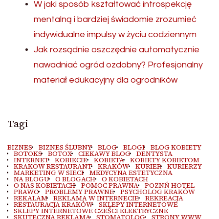
W jaki sposób kształtować introspekcję
mentalną i bardziej świadomie zrozumieć
indywidualne impulsy w życiu codziennym
Jak rozsądnie oszczędnie automatycznie
nawadniać ogród ozdobny? Profesjonalny
materiał edukacyjny dla ogrodników
Tagi
BIZNES
BIZNES ŚLUBNY
BLOG
BLOGI
BLOG KOBIETY
BOTOKS
BOTOX
CIEKAWY BLOG
DENTYSTA
INTERNET
KOBIECIE
KOBIETA
KOBIETY KOBIETOM
KRAKOW RESTAURANT
KRAKÓW
KURIER
KURIERZY
MARKETING W SIECI
MEDYCYNA ESTETYCZNA
NA BLOGU
O BLOGACH
O KOBIETACH
O NAS KOBIETACH
POMOC PRAWNA
POZNŃ HOTEL
PRAWO
PROBLEMY PRAWNE
PSYCHOLOG KRAKÓW
REKALAM
REKLAMA W INTERNECIE
REKREACJA
RESTAURACJA KRAKÓW
SKLEPY INTERNETOWE
SKLEPY INTERNETOWE CZEŚCI ELEKTRYCZNE
SKUTECZNA REKLAMA
STOMATOLOG
STRONY WWW