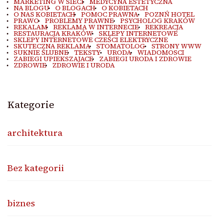
MARKETING W SIECI
MEDYCYNA ESTETYCZNA
NA BLOGU
O BLOGACH
O KOBIETACH
O NAS KOBIETACH
POMOC PRAWNA
POZNŃ HOTEL
PRAWO
PROBLEMY PRAWNE
PSYCHOLOG KRAKÓW
REKALAM
REKLAMA W INTERNECIE
REKREACJA
RESTAURACJA KRAKÓW
SKLEPY INTERNETOWE
SKLEPY INTERNETOWE CZEŚCI ELEKTRYCZNE
SKUTECZNA REKLAMA
STOMATOLOG
STRONY WWW
SUKNIE ŚLUBNE
TEKSTY
URODA
WIADOMOSCI
ZABIEGI UPIEKSZAJACE
ZABIEGI URODA I ZDROWIE
ZDROWIE
ZDROWIE I URODA
Kategorie
architektura
Bez kategorii
biznes