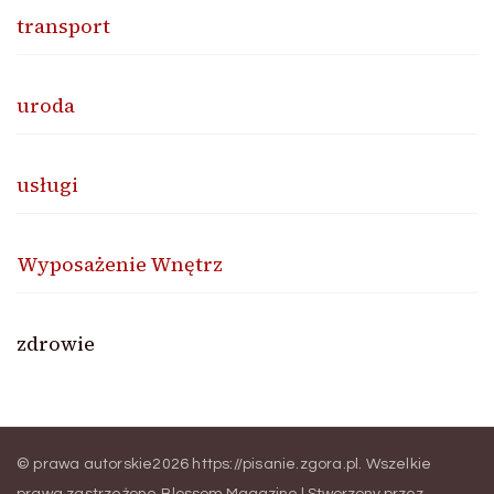
transport
uroda
usługi
Wyposażenie Wnętrz
zdrowie
© prawa autorskie2026
https://pisanie.zgora.pl
. Wszelkie