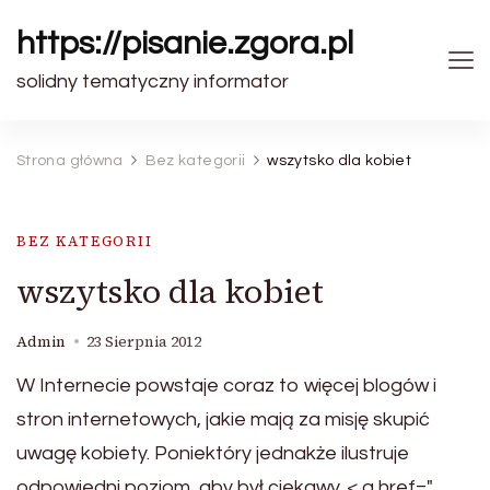
https://pisanie.zgora.pl
solidny tematyczny informator
Strona główna
Bez kategorii
wszytsko dla kobiet
BEZ KATEGORII
wszytsko dla kobiet
Admin
23 Sierpnia 2012
W Internecie powstaje coraz to więcej blogów i
stron internetowych, jakie mają za misję skupić
uwagę kobiety. Poniektóry jednakże ilustruje
odpowiedni poziom, aby był ciekawy. < a href="