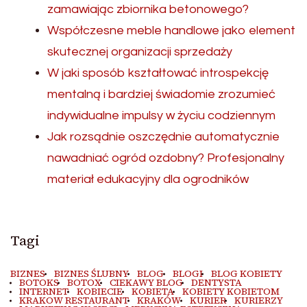
zamawiając zbiornika betonowego?
Współczesne meble handlowe jako element
skutecznej organizacji sprzedaży
W jaki sposób kształtować introspekcję
mentalną i bardziej świadomie zrozumieć
indywidualne impulsy w życiu codziennym
Jak rozsądnie oszczędnie automatycznie
nawadniać ogród ozdobny? Profesjonalny
materiał edukacyjny dla ogrodników
Tagi
BIZNES
BIZNES ŚLUBNY
BLOG
BLOGI
BLOG KOBIETY
BOTOKS
BOTOX
CIEKAWY BLOG
DENTYSTA
INTERNET
KOBIECIE
KOBIETA
KOBIETY KOBIETOM
KRAKOW RESTAURANT
KRAKÓW
KURIER
KURIERZY