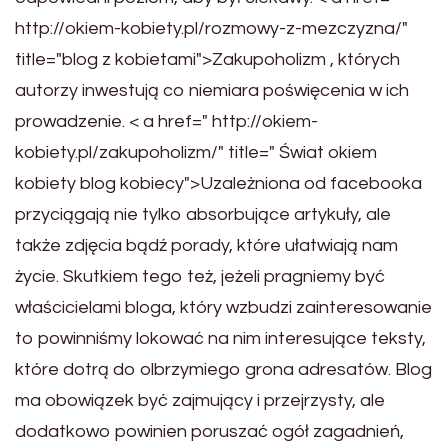
http://okiem-kobiety.pl/rozmowy-z-mezczyzna/"
title="blog z kobietami">Zakupoholizm , których
autorzy inwestują co niemiara poświęcenia w ich
prowadzenie. < a href=" http://okiem-
kobiety.pl/zakupoholizm/" title=" Świat okiem
kobiety blog kobiecy">Uzależniona od facebooka
przyciągają nie tylko absorbujące artykuły, ale
także zdjęcia bądź porady, które ułatwiają nam
życie. Skutkiem tego też, jeżeli pragniemy być
właścicielami bloga, który wzbudzi zainteresowanie
to powinniśmy lokować na nim interesujące teksty,
które dotrą do olbrzymiego grona adresatów. Blog
ma obowiązek być zajmujący i przejrzysty, ale
dodatkowo powinien poruszać ogół zagadnień,